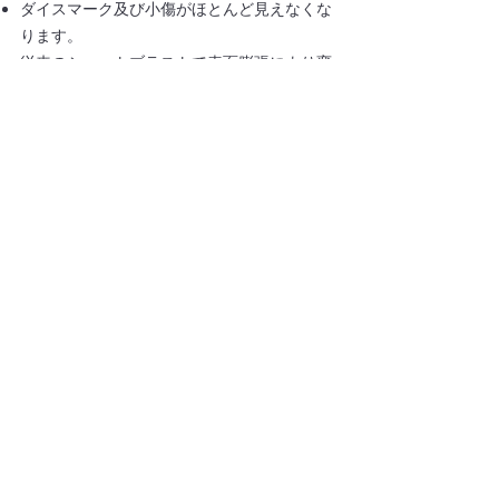
ダイスマーク及び小傷がほとんど見えなくな
ります。
従来のショットブラストで表面膨張により変
形する形状でも薬品による化学研磨のため変
形がありません。
ショット化研は凸凹がなめらかなため、傷が
つきにくく、柔らかい手触り感が得られま
す。
半世紀を越えて業界に特化した信頼性