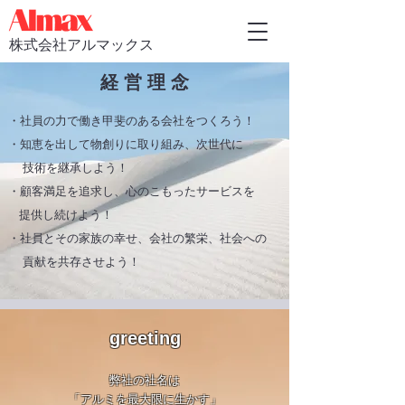
株式会社アルマックス
経 営 理 念
・社員の力で働き甲斐のある会社をつくろう！
・知恵を出して物創りに取り組み、次世代に
技術を継承しよう！
・顧客満足を追求し、心のこもったサービスを
提供し続けよう！
・社員とその家族の幸せ、会社の繁栄、社会への
貢献を共存させよう！
greeting
弊社の社名は
「アルミを最大限に生かす」