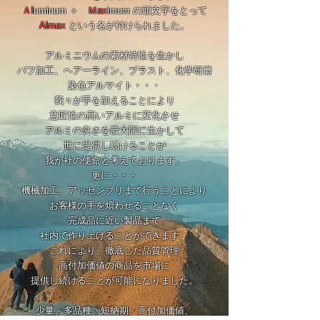
Ａl
uminum ＋
Ｍax
imum の頭文字をとって
Almax
という名が付けられました。
アルミニウムの素材特性を生かし
バフ加工、ヘアーライン、ブラスト、化学研磨
染色アルマイト・・・
我々が手を加えることにより
意匠性の高いアルミに変化させ
アルミの良さを最大限に生かして
世に提供し続けることが
我が社の使命と考えております。
更に・・・
機械加工、アッセンブリまで行うことにより
お客様の手を煩わせることなく
完成品に近い製品まで
社内で作り上げることができます。
これにより、徹底した品質管理
高付加価値の商品を市場に
提供し続けることが可能になりました。
少量、多品種、短納期、高付加価値、