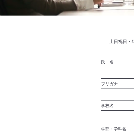
土日祝日・
氏 名
フリガナ
学校名
学部・学科名