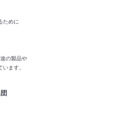
るために
用途の製品や
ています。
集団