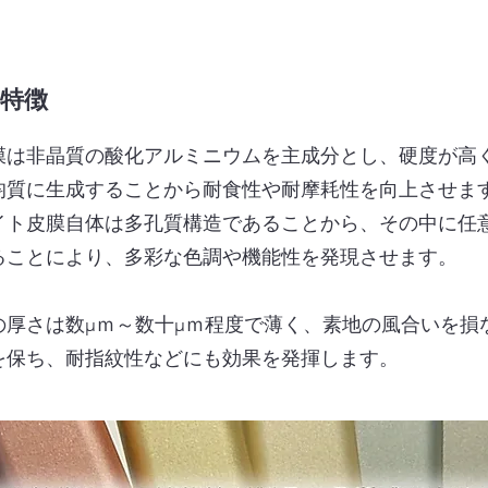
の特徴
は非晶質の酸化アルミニウムを主成分とし、
硬度が高
質に生成することから耐食性や耐摩耗性を向
上させま
ト皮膜自体は多孔質構造であることから、その中に任
ことにより、多彩な色調や機能性を発現させます。
厚さは数μｍ～数十μｍ程度で薄く、素地の風合
いを
損
保ち、耐指紋性などにも効果を発揮します。