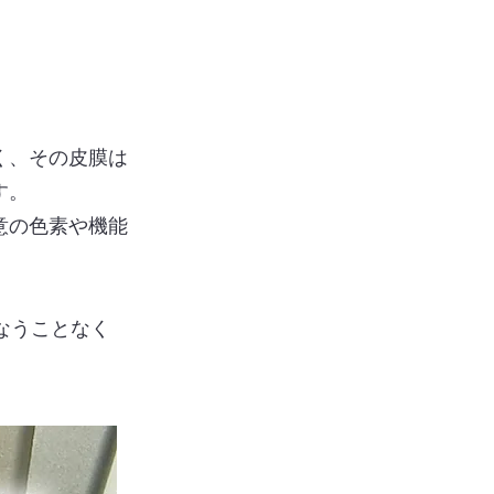
く、その皮膜は
す。
意の色素や機能
なうことなく